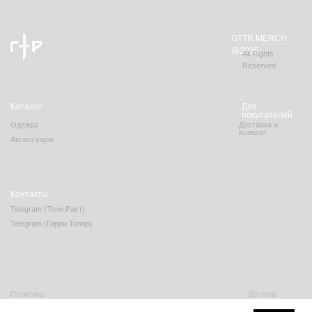
GTTR MERCH
@2025
All Rights
Reserved
Каталог
Для
покупателей
Одежда
Доставка и
возврат
Аксессуары
Контакты
Telegram (Тони Раут)
Telegram (Гарри Топор)
Политика
Договор
конфиденциальности
оферты