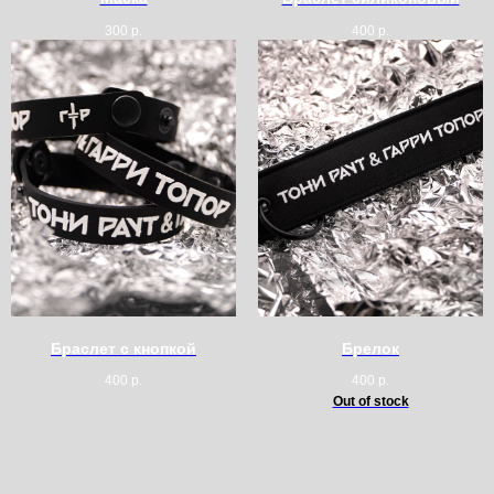
300
р.
400
р.
Браслет с кнопкой
Брелок
400
р.
400
р.
Out of stock