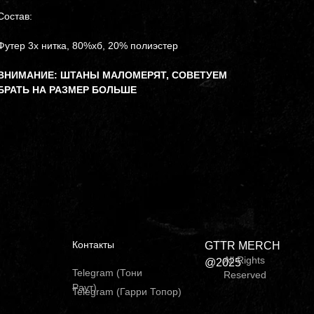
Состав:
Футер 3х нитка, 80%хб, 20% полиэстер
ВНИМАНИЕ: ШТАНЫ МАЛОМЕРЯТ, СОВЕТУЕМ
БРАТЬ НА РАЗМЕР БОЛЬШЕ
Контакты
GTTR MERCH
All Rights
@2025
Telegram (Тони
Reserved
Раут)
Telegram (Гарри Топор)