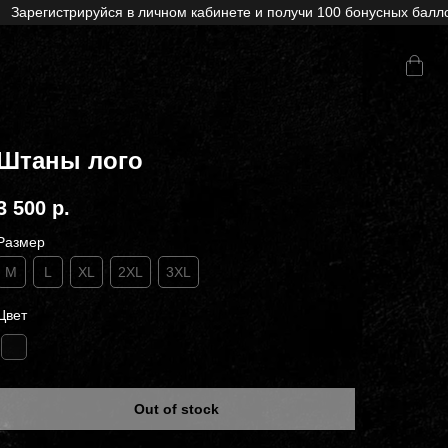
Зарегистрируйся в личном кабинете и получи 100 бонусных баллов
Штаны лого
3 500
р.
Размер
M
L
XL
2XL
3XL
Цвет
Out of stock