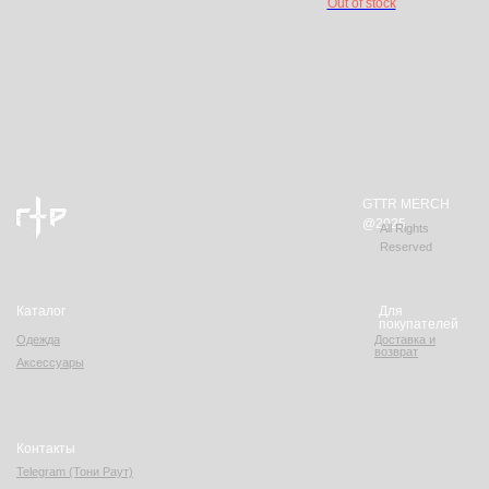
Out of stock
GTTR MERCH
@2025
All Rights
Reserved
Каталог
Для
покупателей
Одежда
Доставка и
возврат
Аксессуары
Контакты
Telegram (Тони Раут)