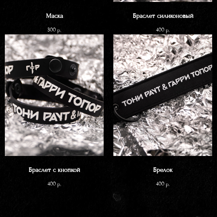
Маска
Браслет силиконовый
300
400
р.
р.
Браслет с кнопкой
Брелок
400
400
р.
р.
Out of stock